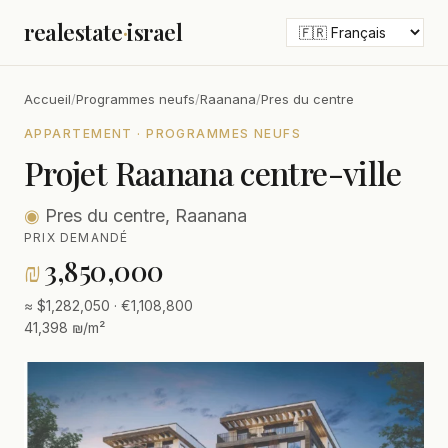
realestate
·
israel
Accueil
/
Programmes neufs
/
Raanana
/
Pres du centre
APPARTEMENT · PROGRAMMES NEUFS
Projet Raanana centre-ville
◉
Pres du centre, Raanana
PRIX DEMANDÉ
₪
3,850,000
≈ $1,282,050 · €1,108,800
41,398 ₪/m²