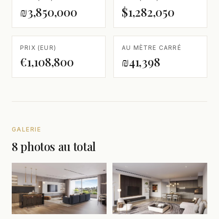
₪3,850,000
$1,282,050
PRIX (EUR)
AU MÈTRE CARRÉ
€1,108,800
₪41,398
GALERIE
8 photos au total