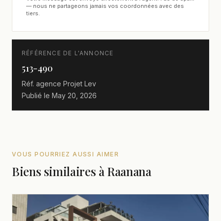
— nous ne partageons jamais vos coordonnées avec des
tiers.
RÉFÉRENCE DE L'ANNONCE
513-490
Réf. agence
Projet Lev
Publié le
May 20, 2026
VOUS POURRIEZ AUSSI AIMER
Biens similaires à Raanana