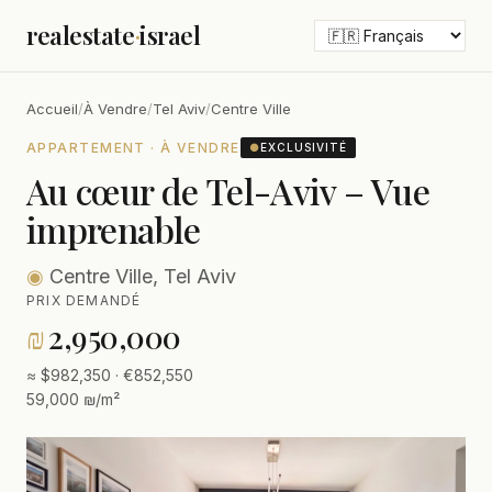
realestate
·
israel
Accueil
/
À Vendre
/
Tel Aviv
/
Centre Ville
APPARTEMENT · À VENDRE
●
EXCLUSIVITÉ
Au cœur de Tel-Aviv – Vue
imprenable
◉
Centre Ville, Tel Aviv
PRIX DEMANDÉ
₪
2,950,000
≈ $982,350 · €852,550
59,000 ₪/m²